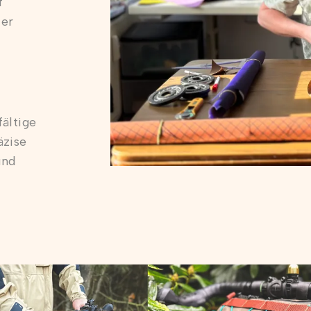
f
ter
ältige
äzise
und