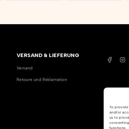
VERSAND & LIEFERUNG
Versand
Retoure und Reklamation
To provide 
and/or acce
us to proce
consenting 
functions.