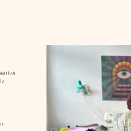
eative
le
on