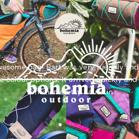
awesome bag! Bart was very friendly an
 colour options. It arrived quickly an
Verifizierte Etsy Käuferin