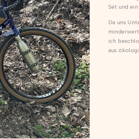
Set und ein
Da uns Unt
minderwert
ich beschlo
aus ökologi