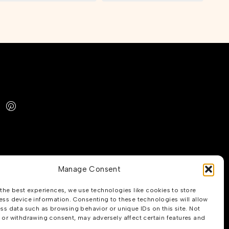
Manage Consent
the best experiences, we use technologies like cookies to store
ss device information. Consenting to these technologies will allow
ss data such as browsing behavior or unique IDs on this site. Not
or withdrawing consent, may adversely affect certain features and