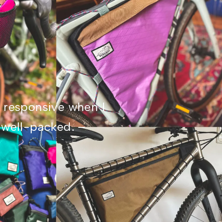
d responsive when I
d well-packed. –