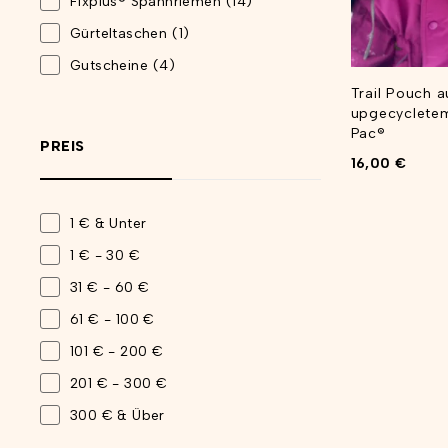
Fixplus® Spannriemen
(14)
Gürteltaschen
(1)
Gutscheine
(4)
Trail Pouch a
Outdoor
(21)
upgecycletem
Sofort verfügbar
(22)
Pac®
PREIS
16,00
€
1 € & Unter
1 € - 30 €
31 € - 60 €
61 € - 100 €
101 € - 200 €
201 € - 300 €
300 € & Über