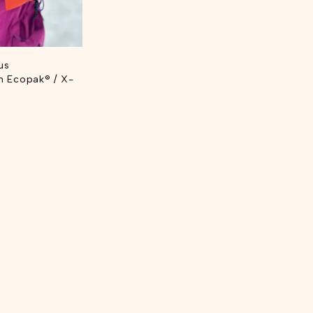
us
 Ecopak® / X-