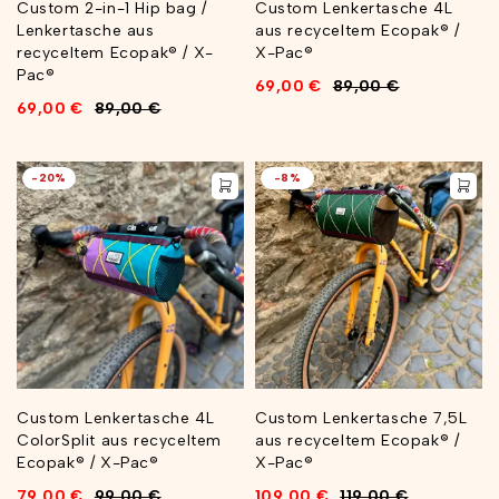
Custom 2-in-1 Hip bag /
Custom Lenkertasche 4L
Lenkertasche aus
aus recyceltem Ecopak® /
recyceltem Ecopak® / X-
X-Pac®
Pac®
69,00
€
89,00
€
69,00
€
89,00
€
-20%
-8%
Custom Lenkertasche 4L
Custom Lenkertasche 7,5L
ColorSplit aus recyceltem
aus recyceltem Ecopak® /
Ecopak® / X-Pac®
X-Pac®
79,00
€
99,00
€
109,00
€
119,00
€