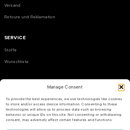
Versand
Retoure und Reklamation
SERVICE
Stoffe
Wunschliste
INFORMATION
Manage Consent
Über mich
To provide the best experiences, we use technologies like cookies
to store and/or access device information. Consenting to these
Impressum
technologies will allow us to process data such as browsing
behavior or unique IDs on this site. Not consenting or withdrawing
AGB
consent, may adversely affect certain features and functions.
Datenschutzerklärung