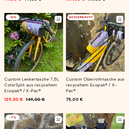
-13%
AUSVERKAUFT
Custom Lenkertasche 7,5L
Custom Oberrohrtasche aus
ColorSplit aus recyceltem
recyceltem Ecopak® / X-
Ecopak® / X-Pac®
Pac®
129,00
€
149,00
€
75,00
€
-7%