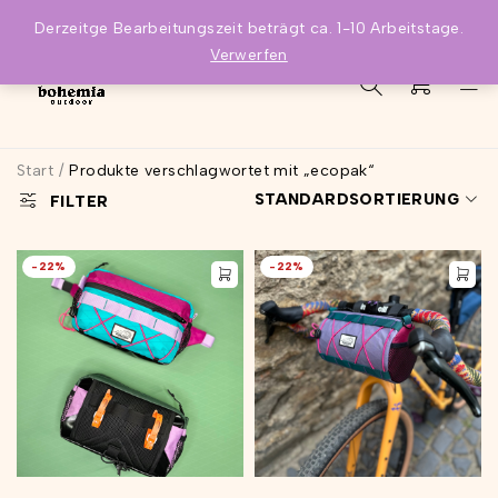
Derzeitge Bearbeitungszeit beträgt ca. 1-10 Arbeitstage.
Verwerfen
0
Start
/
Produkte verschlagwortet mit „ecopak“
STANDARDSORTIERUNG
FILTER
-22%
-22%