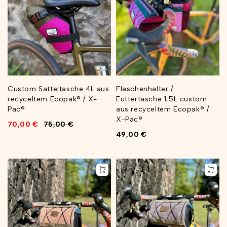
Custom Satteltasche 4L aus
Flaschenhalter /
recyceltem Ecopak® / X-
Futtertasche 1,5L custom
Pac®
aus recyceltem Ecopak® /
X-Pac®
70,00
€
75,00
€
49,00
€