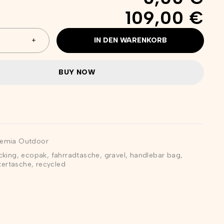
109,00 €
IN DEN WARENKORB
BUY NOW
emia Outdoor
cking
,
ecopak
,
fahrradtasche
,
gravel
,
handlebar bag
,
kertasche
,
recycled