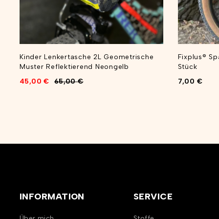
Kinder Lenkertasche 2L Geometrische
Fixplus® Sp
Muster Reflektierend Neongelb
Stück
45,00
€
65,00
€
7,00
€
INFORMATION
SERVICE
Über mich
Stoffe