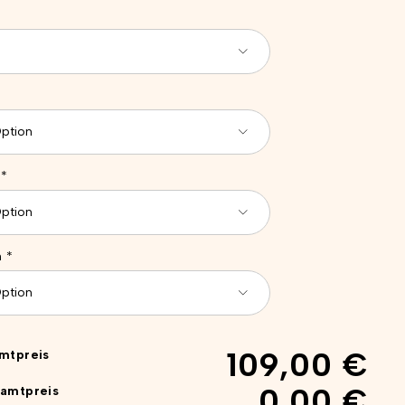
*
n
*
109,00 €
mtpreis
0,00 €
amtpreis