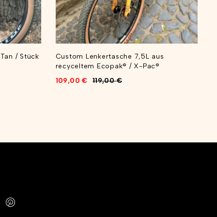
Tan / Stück
Custom Lenkertasche 7,5L aus
F
recyceltem Ecopak® / X-Pac®
S
109,00
€
119,00
€
9