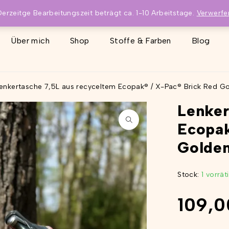
Derzeitge Bearbeitungszeit beträgt ca. 1-10 Arbeitstage.
Verwerfe
Über mich
Shop
Stoffe & Farben
Blog
enkertasche 7,5L aus recyceltem Ecopak® / X-Pac® Brick Red G
Lenker
Ecopak
Golde
Stock:
1 vorrä
109,