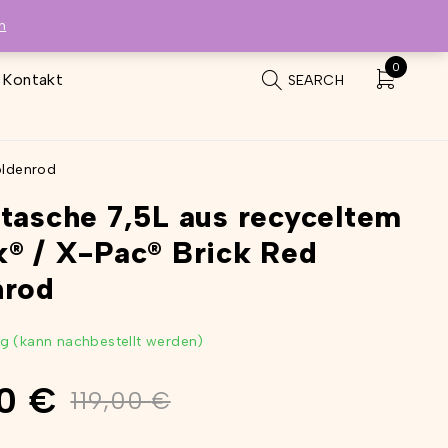
n
0
Kontakt
SEARCH
oldenrod
tasche 7,5L aus recyceltem
® / X-Pac® Brick Red
nrod
tig (kann nachbestellt werden)
00
€
119,00
€