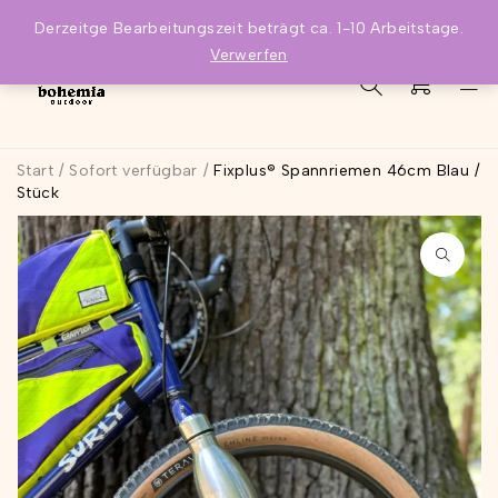
Derzeitge Bearbeitungszeit beträgt ca. 1-10 Arbeitstage.
Verwerfen
0
Start
/
Sofort verfügbar
/
Fixplus® Spannriemen 46cm Blau /
Stück