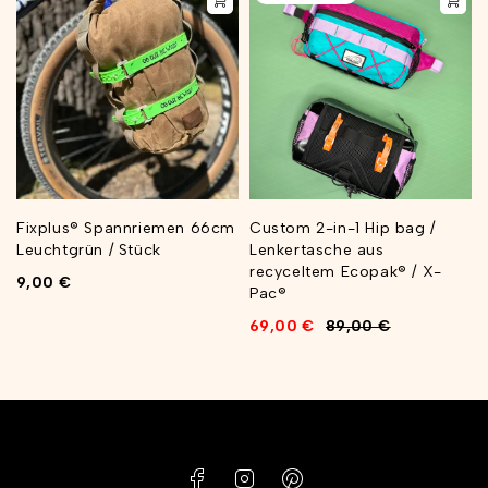
Fixplus® Spannriemen 66cm
Custom 2-in-1 Hip bag /
Leuchtgrün / Stück
Lenkertasche aus
recyceltem Ecopak® / X-
9,00
€
Pac®
69,00
€
89,00
€