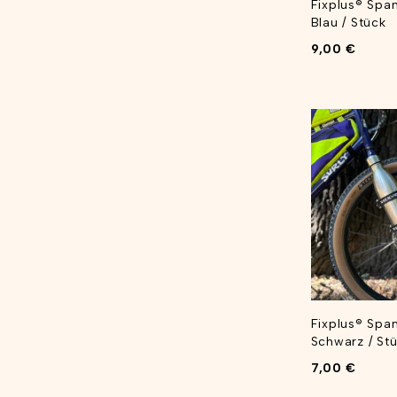
Fixplus® Sp
Blau / Stück
9,00
€
Fixplus® Sp
Schwarz / St
7,00
€