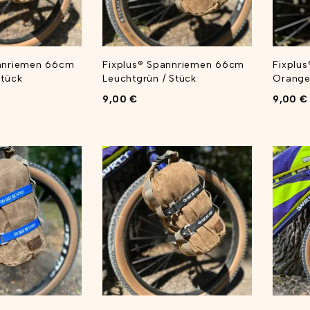
annriemen 66cm
Fixplus® Spannriemen 66cm
Fixplu
Stück
Leuchtgrün / Stück
Orange
9,00
€
9,00
€