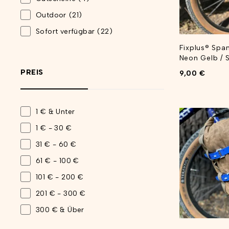
Outdoor
(21)
Sofort verfügbar
(22)
Fixplus® Sp
Neon Gelb / 
PREIS
9,00
€
1 € & Unter
1 € - 30 €
31 € - 60 €
61 € - 100 €
101 € - 200 €
201 € - 300 €
300 € & Über