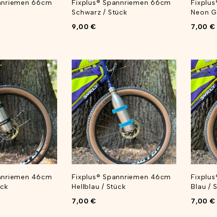
annriemen 66cm
Fixplus® Spannriemen 66cm
Fixplu
Schwarz / Stück
Neon Ge
9,00
€
7,00
€
annriemen 46cm
Fixplus® Spannriemen 46cm
Fixplu
ück
Hellblau / Stück
Blau / 
7,00
€
7,00
€